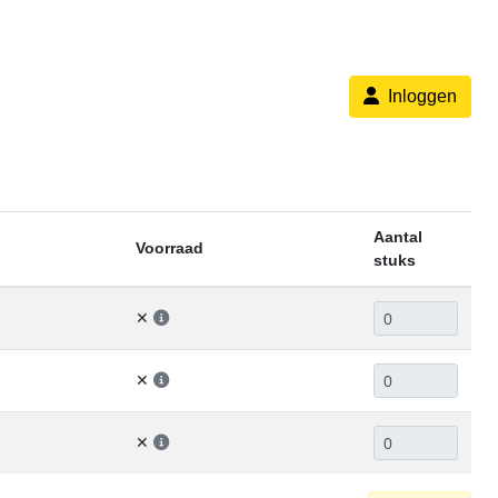
Inloggen
Aantal
Voorraad
stuks
✕
✕
✕