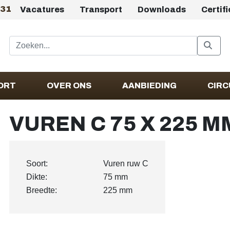
431
Vacatures
Transport
Downloads
Certif
ORT
OVER ONS
AANBIEDING
CIRC
VUREN C 75 X 225 
Soort:
Vuren ruw C
Dikte:
75 mm
Breedte:
225 mm