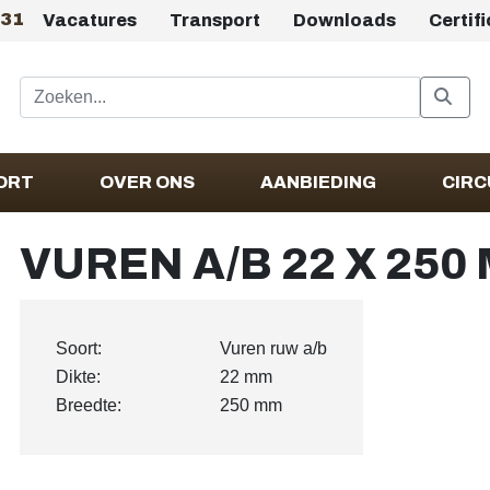
431
Vacatures
Transport
Downloads
Certif
ORT
OVER ONS
AANBIEDING
CIRC
VUREN A/B 22 X 25
Soort:
Vuren ruw a/b
Dikte:
22 mm
Breedte:
250 mm