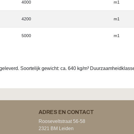
4000
m1
4200
m1
5000
m1
eleverd. Soortelijk gewicht: ca. 640 kg/m³ Duurzaamheidklasse: 
ADRES EN CONTACT
Rooseveltstraat 56-58
2321 BM Leiden