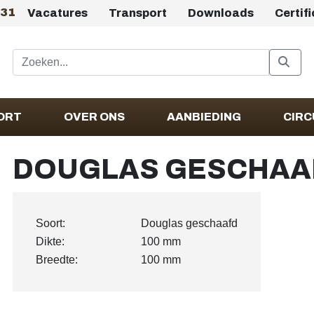
431
Vacatures
Transport
Downloads
Certif
ORT
OVER ONS
AANBIEDING
CIRC
DOUGLAS GESCHAAF
Soort:
Douglas geschaafd
Dikte:
100 mm
Breedte:
100 mm