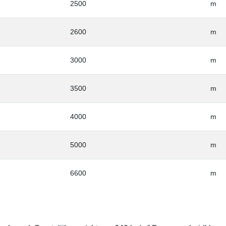
2500
m
2600
m
3000
m
3500
m
4000
m
5000
m
6600
m