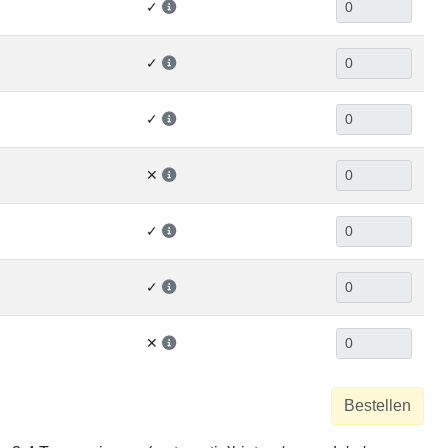
✓
✓
✓
✕
✓
✓
✕
Bestellen