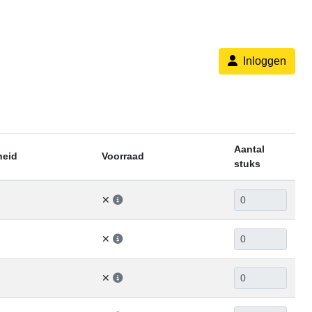
Inloggen
Aantal
heid
Voorraad
stuks
✕
✕
✕