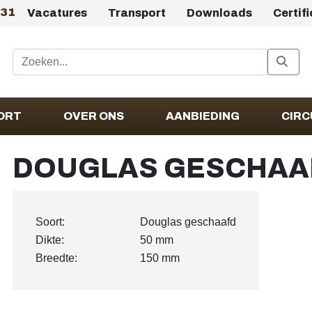
431
Vacatures
Transport
Downloads
Certif
ORT
OVER ONS
AANBIEDING
CIRC
DOUGLAS GESCHAAF
Soort:
Douglas geschaafd
Dikte:
50 mm
Breedte:
150 mm