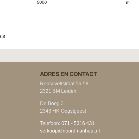
5000
m
a's
ADRES EN CONTACT
Rooseveltstraat 56-58
2321 BM Leiden
De Boeg 3
2343 HK Oegstgeest
Telefoon:
071 - 5316 431
verkoop@noordmanhout.nl