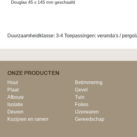
Douglas 45 x 145 mm geschaafd
Duurzaamheidklasse: 3-4 Toepassingen: veranda's / pergol
ONZE PRODUCTEN
Hout
Betimmering
Plaat
Gevel
Afbouw
Tuin
Isolatie
Folies
Deuren
IJzerwaren
Kozijnen en ramen
Gereedschap