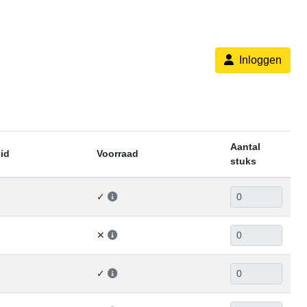
Inloggen
Aantal
id
Voorraad
stuks
✓
✕
✓