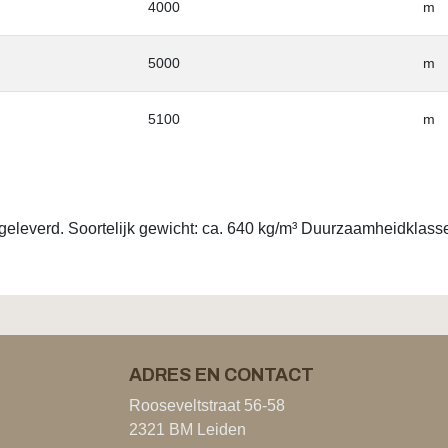
4000
m
5000
m
5100
m
eleverd. Soortelijk gewicht: ca. 640 kg/m³ Duurzaamheidklasse: 
ADRES EN CONTACT
Rooseveltstraat 56-58
2321 BM Leiden