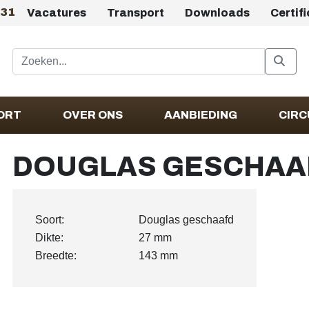
431
Vacatures
Transport
Downloads
Certif
ORT
OVER ONS
AANBIEDING
CIRC
DOUGLAS GESCHAAF
Soort:
Douglas geschaafd
Dikte:
27 mm
Breedte:
143 mm