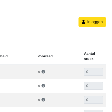
Inloggen
Aantal
heid
Voorraad
stuks
✕
✕
✕